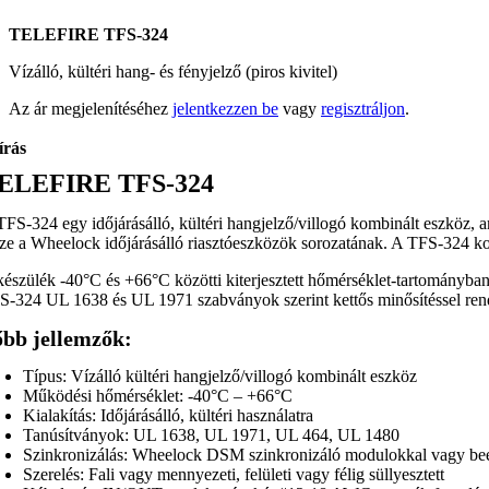
TELEFIRE TFS-324
Vízálló, kültéri hang- és fényjelző (piros kivitel)
Az ár megjelenítéséhez
jelentkezzen be
vagy
regisztráljon
.
írás
ELEFIRE TFS-324
TFS-324 egy időjárásálló, kültéri hangjelző/villogó kombinált eszköz, a
sze a Wheelock időjárásálló riasztóeszközök sorozatának. A TFS-324 k
készülék -40°C és +66°C közötti kiterjesztett hőmérséklet-tartományban 
S-324 UL 1638 és UL 1971 szabványok szerint kettős minősítéssel rende
őbb jellemzők:
Típus: Vízálló kültéri hangjelző/villogó kombinált eszköz
Működési hőmérséklet: -40°C – +66°C
Kialakítás: Időjárásálló, kültéri használatra
Tanúsítványok: UL 1638, UL 1971, UL 464, UL 1480
Szinkronizálás: Wheelock DSM szinkronizáló modulokkal vagy beép
Szerelés: Fali vagy mennyezeti, felületi vagy félig süllyesztett