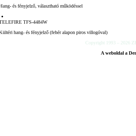
Hang- és fényjelző, választható működéssel
TELEFIRE TFS-4484W
Kültéri hang- és fényjelző (fehér alapon piros villogóval)
Copyright 1993 –
2026
ZR
A weboldal a De