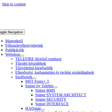
Skip to content
oggle Navigation
Magunkról
Fókusztevékenységeink
Publikációk
Webshop
TELEFIRE tűzjelző rendszer
Tűzoltó készülékek
Tűzvédelmi kiegészítők
Ellenőrzési, karbantartási és javítási szolgáltatások
Szoftverek
MST Fenix+ 3
Sniper by Telefire
Sniper BMS
Sniper SYSTEM ARCHITECT
Sniper SECURITY
Sniper INTERFACE
HADstair