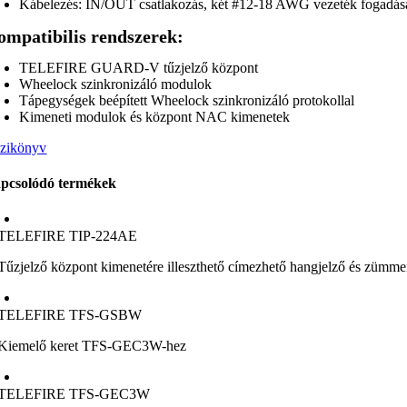
Kábelezés: IN/OUT csatlakozás, két #12-18 AWG vezeték fogadás
mpatibilis rendszerek:
TELEFIRE GUARD-V tűzjelző központ
Wheelock szinkronizáló modulok
Tápegységek beépített Wheelock szinkronizáló protokollal
Kimeneti modulok és központ NAC kimenetek
zikönyv
pcsolódó termékek
TELEFIRE TIP-224AE
Tűzjelző központ kimenetére illeszthető címezhető hangjelző és zümme
TELEFIRE TFS-GSBW
Kiemelő keret TFS-GEC3W-hez
TELEFIRE TFS-GEC3W