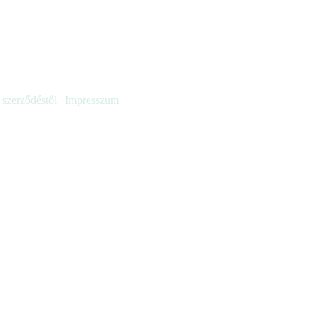
a szerződéstől
|
Impresszum