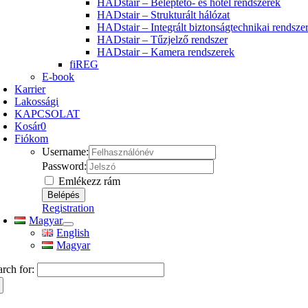
HADstair – Beléptető- és hotel rendszerek
HADstair – Strukturált hálózat
HADstair – Integrált biztonságtechnikai rendsze
HADstair – Tűzjelző rendszer
HADstair – Kamera rendszerek
fiREG
E-book
Karrier
Lakossági
KAPCSOLAT
Kosár
0
Fiókom
Username:
Password:
Emlékezz rám
Registration
Magyar
English
Magyar
arch for: