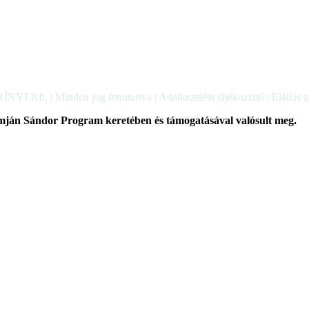
ÍNYI Kft. | Minden jog fenntartva |
Adatkezelési tájékoztató
|
Elállás 
mján Sándor Program keretében és támogatásával valósult meg.