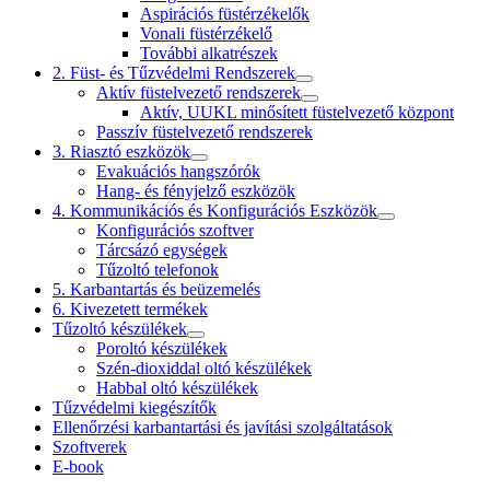
Aspirációs füstérzékelők
Vonali füstérzékelő
További alkatrészek
2. Füst- és Tűzvédelmi Rendszerek
Aktív füstelvezető rendszerek
Aktív, UUKL minősített füstelvezető központ
Passzív füstelvezető rendszerek
3. Riasztó eszközök
Evakuációs hangszórók
Hang- és fényjelző eszközök
4. Kommunikációs és Konfigurációs Eszközök
Konfigurációs szoftver
Tárcsázó egységek
Tűzoltó telefonok
5. Karbantartás és beüzemelés
6. Kivezetett termékek
Tűzoltó készülékek
Poroltó készülékek
Szén-dioxiddal oltó készülékek
Habbal oltó készülékek
Tűzvédelmi kiegészítők
Ellenőrzési karbantartási és javítási szolgáltatások
Szoftverek
E-book