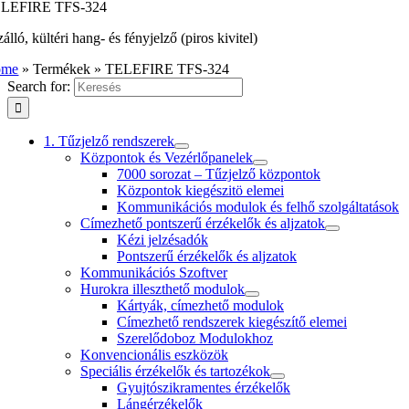
LEFIRE TFS-324
álló, kültéri hang- és fényjelző (piros kivitel)
ome
»
Termékek
»
TELEFIRE TFS-324
Search for:
1. Tűzjelző rendszerek
Központok és Vezérlőpanelek
7000 sorozat – Tűzjelző központok
Központok kiegészitö elemei
Kommunikációs modulok és felhő szolgáltatások
Címezhető pontszerű érzékelők és aljzatok
Kézi jelzésadók
Pontszerű érzékelők és aljzatok
Kommunikációs Szoftver
Hurokra illeszthető modulok
Kártyák, címezhető modulok
Címezhető rendszerek kiegészítő elemei
Szerelődoboz Modulokhoz
Konvencionális eszközök
Speciális érzékelők és tartozékok
Gyujtószikramentes érzékelők
Lángérzékelők