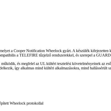
melyet a Cooper Notification Wheelock gyárt. A készülék kifejezetten k
ompatibilis a TELEFIRE tűzjelző rendszerekkel, és szerepel a GUARD-
működik, és megfelel az UL kültéri tesztelési követelményeinek az eső,
lkezik, így alkalmas mind kültéri alkalmazásokra, mind hallássérült sz
ített Wheelock protokollal