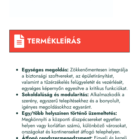
TERMÉKLEÍRÁS
Egységes megoldás:
Zökkenőmentesen integrálja
a biztonsági szoftvereket, az épületirányítást,
valamint a tűzérzékelés felügyeletét és vezérlését,
egységes képernyőn egyesítve a kritikus funkciókat.
Sokoldalúság és modularitás:
Alkalmazkodik a
szerény, egyszerű telepítésekhez és a bonyolult,
igényes megoldásokhoz egyaránt.
Egy/több helyszínen történő üzemeltetés:
Megkönnyíti a központi diszpécsereket egyetlen
helyen vagy korlátlan számú, különböző városokat,
országokat és kontinenseket átfogó telephelyen.
Átfogó rendszermenedzsment:
Figyeli és kezeli