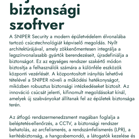
biztonsági
szoftver
KAPCSOLAT
A SNIPER Security a modern épületvédelem élvonalába
Kosár
tartozó csúcstechnológiát képviselő megoldás. Nyílt
architektúrájával, amely zökkenőmentesen integrálja a
legszínvonalasabb gyártók berendezéseit, újradefiniálja a
Fiókom
biztonságot. Ez az egységes rendszer szakértő módon
biztosítja a felhasználók számára a különféle eszközök
központi vezérlését. A központosított irányítás lehetővé
tételével a SNIPER növeli a működési hatékonyságot,
Magyar
miközben robusztus biztonsági intézkedéseket biztosít. Az
innováció csúcsát jelenti, kifinomult megoldásokat kínál,
amelyek új szabványokat állítanak fel az épületek biztonsága
terén.
Az átfogó rendszermenedzsment magában foglalja a
beléptetés-ellenőrzés, a CCTV, a biztonsági rendszer
behatolás, az arcfelismerés, a rendszámfelismerés (LPR), a
kerítésbiztonság, a hangosbemondó, a látogatók kezelése és