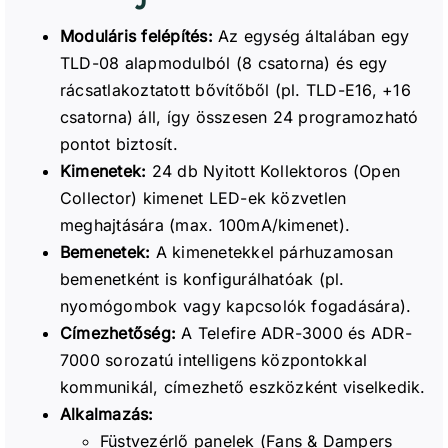
Moduláris felépítés:
Az egység általában egy
TLD-08 alapmodulból (8 csatorna) és egy
rácsatlakoztatott bővítőből (pl. TLD-E16, +16
csatorna) áll, így összesen 24 programozható
pontot biztosít.
Kimenetek:
24 db Nyitott Kollektoros (Open
Collector) kimenet LED-ek közvetlen
meghajtására (max. 100mA/kimenet).
Bemenetek:
A kimenetekkel párhuzamosan
bemenetként is konfigurálhatóak (pl.
nyomógombok vagy kapcsolók fogadására).
Címezhetőség:
A Telefire ADR-3000 és ADR-
7000 sorozatú intelligens központokkal
kommunikál, címezhető eszközként viselkedik.
Alkalmazás:
Füstvezérlő panelek (Fans & Dampers