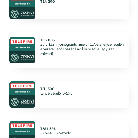
TSA-200
TPB-10G
Zöld kézi nyomógomb, amely tűz/vészhelyzet esetén
a vezérelt ajtók vezérlését kikapcsolja (egyszeri
művelet)
TFU-500
Lángérzékelő DRD-E
TFSR-SRS
SRS-148B - Vezérlő