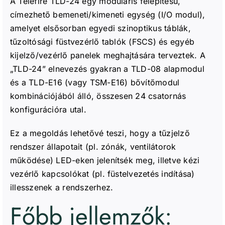
A Telefire TLD-24 egy moduláris felépítésű,
címezhető bemeneti/kimeneti egység (I/O modul),
amelyet elsősorban egyedi szinoptikus táblák,
tűzoltósági füstvezérlő tablók (FSCS) és egyéb
kijelző/vezérlő panelek meghajtására terveztek. A
„TLD-24” elnevezés gyakran a TLD-08 alapmodul
és a TLD-E16 (vagy TSM-E16) bővítőmodul
kombinációjából álló, összesen 24 csatornás
konfigurációra utal.
Ez a megoldás lehetővé teszi, hogy a tűzjelző
rendszer állapotait (pl. zónák, ventilátorok
működése) LED-eken jelenítsék meg, illetve kézi
vezérlő kapcsolókat (pl. füstelvezetés indítása)
illesszenek a rendszerhez.
Főbb jellemzők: