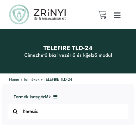
Skip
to
content
Toggle
Naviga
Magunkról
TELEFIRE TLD-24
Fókusztevékenységeink
Címezhető kézi vezérlő és kijelző modul
Publikációk
Home
»
Termékek
»
TELEFIRE TLD-24
Webshop
Termék kategóriák
Search
1. Tűzjelző rendszerek
for:
Karrier
2. Füst- és Tűzvédelmi Rendszerek
3. Riasztó eszközök
Lakossági