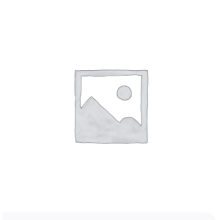
4. Kommunikációs és Konfigurációs Eszközök
5. Karbantartás és beüzemelés
KAPCSOLAT
6. Kivezetett termékek
Kosár
Tűzoltó készülékek
Tűzvédelmi kiegészítők
Fiókom
Ellenőrzési karbantartási és javítási szolgáltatások
Szoftverek
Magyar
E-book