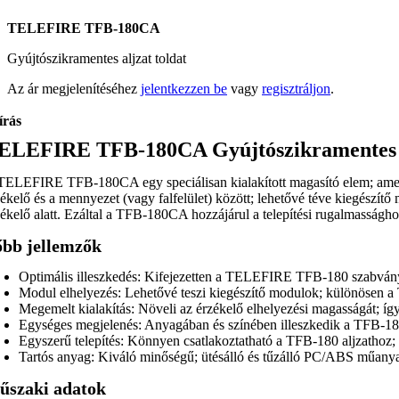
TELEFIRE TFB-180CA
Gyújtószikramentes aljzat toldat
Az ár megjelenítéséhez
jelentkezzen be
vagy
regisztráljon
.
írás
ELEFIRE TFB-180CA Gyújtószikramentes al
TELEFIRE TFB-180CA egy speciálisan kialakított magasító elem; amely
zékelő és a mennyezet (vagy falfelület) között; lehetővé téve kiegészí
zékelő alatt. Ezáltal a TFB-180CA hozzájárul a telepítési rugalmasságho
őbb jellemzők
Optimális illeszkedés: Kifejezetten a TELEFIRE TFB-180 szabványo
Modul elhelyezés: Lehetővé teszi kiegészítő modulok; különösen a 
Megemelt kialakítás: Növeli az érzékelő elhelyezési magasságát; így
Egységes megjelenés: Anyagában és színében illeszkedik a TFB-180
Egyszerű telepítés: Könnyen csatlakoztatható a TFB-180 aljzathoz; 
Tartós anyag: Kiváló minőségű; ütésálló és tűzálló PC/ABS műanya
űszaki adatok