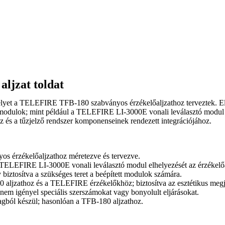
jzat toldat
et a TELEFIRE TFB-180 szabványos érzékelőaljzathoz terveztek. Elsőd
tő modulok; mint például a TELEFIRE LI-3000E vonali leválasztó modul d
z és a tűzjelző rendszer komponenseinek rendezett integrációjához.
s érzékelőaljzathoz méretezve és tervezve.
TELEFIRE LI-3000E vonali leválasztó modul elhelyezését az érzékelőal
 biztosítva a szükséges teret a beépített modulok számára.
 aljzathoz és a TELEFIRE érzékelőkhöz; biztosítva az esztétikus megj
nem igényel speciális szerszámokat vagy bonyolult eljárásokat.
gból készül; hasonlóan a TFB-180 aljzathoz.