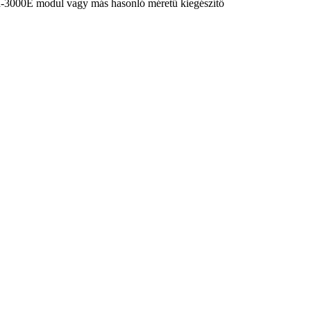
I-3000E modul vagy más hasonló méretű kiegészítő