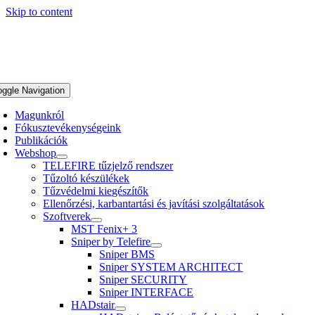
Skip to content
oggle Navigation
Magunkról
Fókusztevékenységeink
Publikációk
Webshop
TELEFIRE tűzjelző rendszer
Tűzoltó készülékek
Tűzvédelmi kiegészítők
Ellenőrzési, karbantartási és javítási szolgáltatások
Szoftverek
MST Fenix+ 3
Sniper by Telefire
Sniper BMS
Sniper SYSTEM ARCHITECT
Sniper SECURITY
Sniper INTERFACE
HADstair