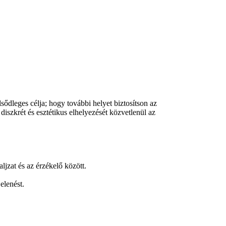
leges célja; hogy további helyet biztosítson az
iszkrét és esztétikus elhelyezését közvetlenül az
jzat és az érzékelő között.
elenést.