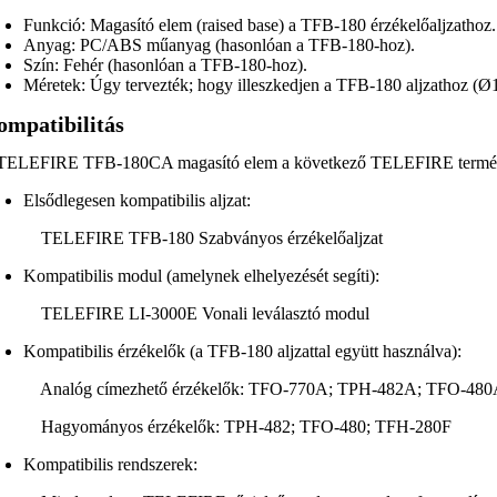
Funkció: Magasító elem (raised base) a TFB-180 érzékelőaljzathoz.
Anyag: PC/ABS műanyag (hasonlóan a TFB-180-hoz).
Szín: Fehér (hasonlóan a TFB-180-hoz).
Méretek: Úgy tervezték; hogy illeszkedjen a TFB-180 aljzathoz 
ompatibilitás
TELEFIRE TFB-180CA magasító elem a következő TELEFIRE termékekk
Elsődlegesen kompatibilis aljzat:
TELEFIRE TFB-180 Szabványos érzékelőaljzat
Kompatibilis modul (amelynek elhelyezését segíti):
TELEFIRE LI-3000E Vonali leválasztó modul
Kompatibilis érzékelők (a TFB-180 aljzattal együtt használva):
Analóg címezhető érzékelők: TFO-770A; TPH-482A; TFO-480
Hagyományos érzékelők: TPH-482; TFO-480; TFH-280F
Kompatibilis rendszerek: