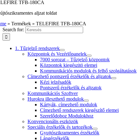
LEFIRE TFB-180CA
újtószikramentes aljzat toldat
ome
»
Termékek
»
TELEFIRE TFB-180CA
Search for:
1. Tűzjelző rendszerek
Központok és Vezérlőpanelek
7000 sorozat – Tűzjelző központok
Központok kiegészitö elemei
Kommunikációs modulok és felhő szolgáltatások
Címezhető pontszerű érzékelők és aljzatok
Kézi jelzésadók
Pontszerű érzékelők és aljzatok
Kommunikációs Szoftver
Hurokra illeszthető modulok
Kártyák, címezhető modulok
Címezhető rendszerek kiegészítő elemei
Szerelődoboz Modulokhoz
Konvencionális eszközök
Speciális érzékelők és tartozékok
Gyujtószikramentes érzékelők
Lángérzékelők