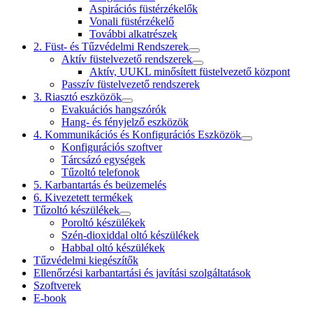
Aspirációs füstérzékelők
Vonali füstérzékelő
További alkatrészek
2. Füst- és Tűzvédelmi Rendszerek
Aktív füstelvezető rendszerek
Aktív, UUKL minősített füstelvezető központ
Passzív füstelvezető rendszerek
3. Riasztó eszközök
Evakuációs hangszórók
Hang- és fényjelző eszközök
4. Kommunikációs és Konfigurációs Eszközök
Konfigurációs szoftver
Tárcsázó egységek
Tűzoltó telefonok
5. Karbantartás és beüzemelés
6. Kivezetett termékek
Tűzoltó készülékek
Poroltó készülékek
Szén-dioxiddal oltó készülékek
Habbal oltó készülékek
Tűzvédelmi kiegészítők
Ellenőrzési karbantartási és javítási szolgáltatások
Szoftverek
E-book