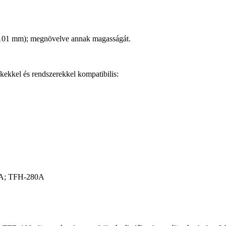
(Ø101 mm); megnövelve annak magasságát.
el és rendszerekkel kompatibilis:
A; TFH-280A