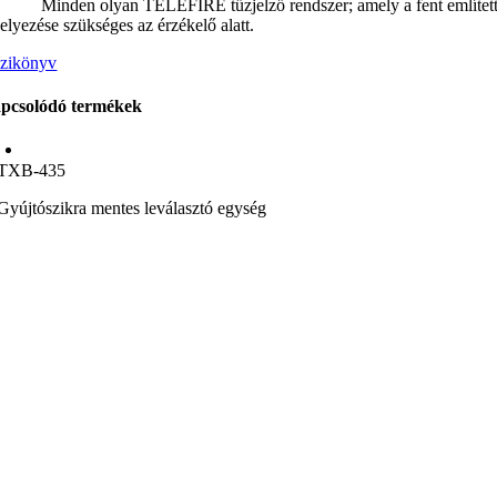
Minden olyan TELEFIRE tűzjelző rendszer; amely a fent említett TFB
helyezése szükséges az érzékelő alatt.
zikönyv
pcsolódó termékek
TXB-435
Gyújtószikra mentes leválasztó egység