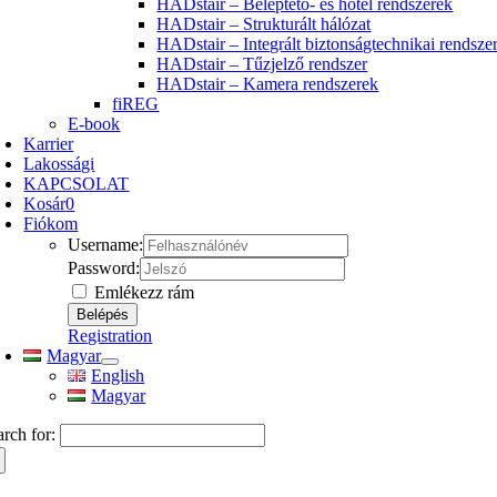
HADstair – Beléptető- és hotel rendszerek
HADstair – Strukturált hálózat
HADstair – Integrált biztonságtechnikai rendsze
HADstair – Tűzjelző rendszer
HADstair – Kamera rendszerek
fiREG
E-book
Karrier
Lakossági
KAPCSOLAT
Kosár
0
Fiókom
Username:
Password:
Emlékezz rám
Registration
Magyar
English
Magyar
arch for: