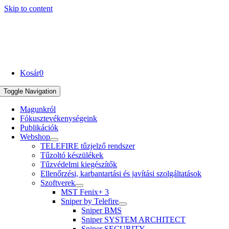
Skip to content
Kosár
0
Toggle Navigation
Magunkról
Fókusztevékenységeink
Publikációk
Webshop
TELEFIRE tűzjelző rendszer
Tűzoltó készülékek
Tűzvédelmi kiegészítők
Ellenőrzési, karbantartási és javítási szolgáltatások
Szoftverek
MST Fenix+ 3
Sniper by Telefire
Sniper BMS
Sniper SYSTEM ARCHITECT
Sniper SECURITY