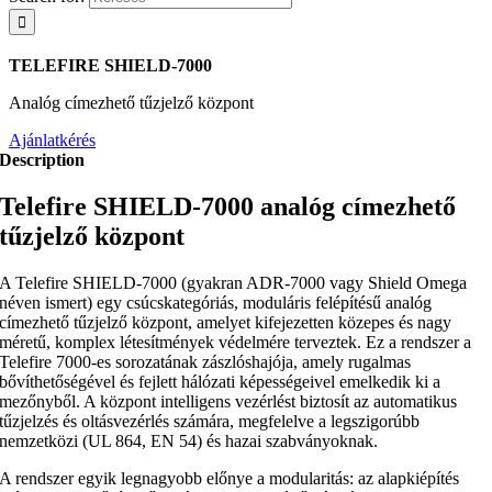
TELEFIRE SHIELD-7000
Analóg címezhető tűzjelző központ
Ajánlatkérés
Description
Telefire SHIELD-7000 analóg címezhető
tűzjelző központ
A Telefire SHIELD-7000 (gyakran ADR-7000 vagy Shield Omega
néven ismert) egy csúcskategóriás, moduláris felépítésű analóg
címezhető tűzjelző központ, amelyet kifejezetten közepes és nagy
méretű, komplex létesítmények védelmére terveztek. Ez a rendszer a
Telefire 7000-es sorozatának zászlóshajója, amely rugalmas
bővíthetőségével és fejlett hálózati képességeivel emelkedik ki a
mezőnyből. A központ intelligens vezérlést biztosít az automatikus
tűzjelzés és oltásvezérlés számára, megfelelve a legszigorúbb
nemzetközi (UL 864, EN 54) és hazai szabványoknak.
A rendszer egyik legnagyobb előnye a modularitás: az alapkiépítés