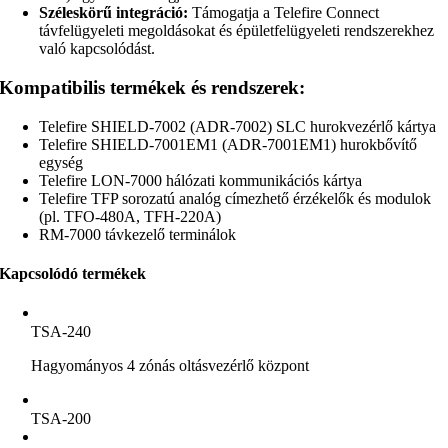
Széleskörű integráció:
Támogatja a Telefire Connect
távfelügyeleti megoldásokat és épületfelügyeleti rendszerekhez
való kapcsolódást.
Kompatibilis termékek és rendszerek:
Telefire SHIELD-7002 (ADR-7002) SLC hurokvezérlő kártya
Telefire SHIELD-7001EM1 (ADR-7001EM1) hurokbővítő
egység
Telefire LON-7000 hálózati kommunikációs kártya
Telefire TFP sorozatú analóg címezhető érzékelők és modulok
(pl. TFO-480A, TFH-220A)
RM-7000 távkezelő terminálok
Kapcsolódó termékek
TSA-240
Hagyományos 4 zónás oltásvezérlő központ
TSA-200