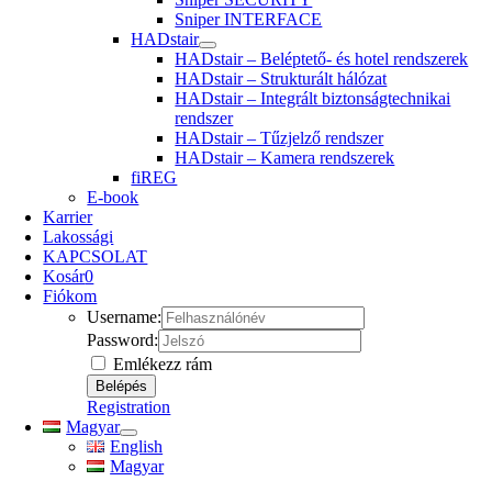
Sniper INTERFACE
HADstair
HADstair – Beléptető- és hotel rendszerek
HADstair – Strukturált hálózat
HADstair – Integrált biztonságtechnikai
rendszer
HADstair – Tűzjelző rendszer
HADstair – Kamera rendszerek
fiREG
E-book
Karrier
Lakossági
KAPCSOLAT
Kosár
0
Fiókom
Username:
Password:
Emlékezz rám
Registration
Magyar
English
Magyar