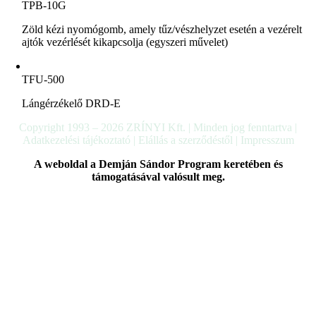
TPB-10G
Zöld kézi nyomógomb, amely tűz/vészhelyzet esetén a vezérelt
ajtók vezérlését kikapcsolja (egyszeri művelet)
TFU-500
Lángérzékelő DRD-E
Copyright 1993 –
2026
ZRÍNYI Kft. | Minden jog fenntartva |
Adatkezelési tájékoztató
|
Elállás a szerződéstől
|
Impresszum
A weboldal a Demján Sándor Program keretében és
támogatásával valósult meg.