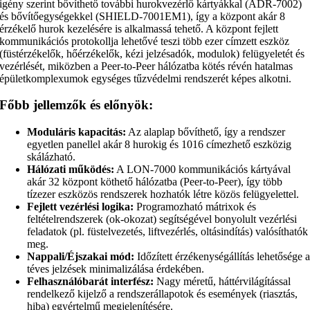
igény szerint bővíthető további hurokvezérlő kártyákkal (ADR-7002)
és bővítőegységekkel (SHIELD-7001EM1), így a központ akár 8
érzékelő hurok kezelésére is alkalmassá tehető. A központ fejlett
kommunikációs protokollja lehetővé teszi több ezer címzett eszköz
(füstérzékelők, hőérzékelők, kézi jelzésadók, modulok) felügyeletét és
vezérlését, miközben a Peer-to-Peer hálózatba kötés révén hatalmas
épületkomplexumok egységes tűzvédelmi rendszerét képes alkotni.
Főbb jellemzők és előnyök:
Moduláris kapacitás:
Az alaplap bővíthető, így a rendszer
egyetlen panellel akár 8 hurokig és 1016 címezhető eszközig
skálázható.
Hálózati működés:
A LON-7000 kommunikációs kártyával
akár 32 központ köthető hálózatba (Peer-to-Peer), így több
tízezer eszközös rendszerek hozhatók létre közös felügyelettel.
Fejlett vezérlési logika:
Programozható mátrixok és
feltételrendszerek (ok-okozat) segítségével bonyolult vezérlési
feladatok (pl. füstelvezetés, liftvezérlés, oltásindítás) valósíthatók
meg.
Nappali/Éjszakai mód:
Időzített érzékenységállítás lehetősége 
téves jelzések minimalizálása érdekében.
Felhasználóbarát interfész:
Nagy méretű, háttérvilágítással
rendelkező kijelző a rendszerállapotok és események (riasztás,
hiba) egyértelmű megjelenítésére.