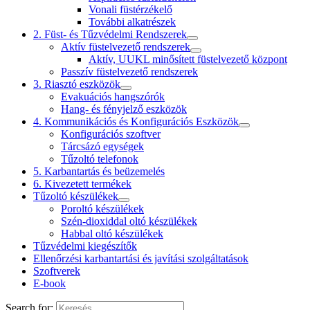
Vonali füstérzékelő
További alkatrészek
2. Füst- és Tűzvédelmi Rendszerek
Aktív füstelvezető rendszerek
Aktív, UUKL minősített füstelvezető központ
Passzív füstelvezető rendszerek
3. Riasztó eszközök
Evakuációs hangszórók
Hang- és fényjelző eszközök
4. Kommunikációs és Konfigurációs Eszközök
Konfigurációs szoftver
Tárcsázó egységek
Tűzoltó telefonok
5. Karbantartás és beüzemelés
6. Kivezetett termékek
Tűzoltó készülékek
Poroltó készülékek
Szén-dioxiddal oltó készülékek
Habbal oltó készülékek
Tűzvédelmi kiegészítők
Ellenőrzési karbantartási és javítási szolgáltatások
Szoftverek
E-book
Search for: