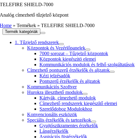
TELEFIRE SHIELD-7000
Analóg címezhető tűzjelző központ
Home
»
Termékek
»
TELEFIRE SHIELD-7000
Termék kategóriák
1. Tűzjelző rendszerek
Központok és Vezérlőpanelek
7000 sorozat – Tűzjelző központok
Központok kiegészitö elemei
Kommunikációs modulok és felhő szolgáltatások
Címezhető pontszerű érzékelők és aljzatok
Kézi jelzésadók
Pontszerű érzékelők és aljzatok
Kommunikációs Szoftver
Hurokra illeszthető modulok
Kártyák, címezhető modulok
Címezhető rendszerek kiegészítő elemei
Szerelődoboz Modulokhoz
Konvencionális eszközök
Speciális érzékelők és tartozékok
Gyujtószikramentes érzékelők
Lángérzékelők
Aspirációs füstérzékelők