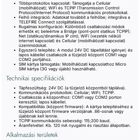
Többprotokollos kapcsolat: Támogatja a Cellular
(mobilhálózat); WiFi és TCPIP (Transmission Control
Protocol/Internet Protocol) kommunikációs protokollokat.
Felhő integráció: Adatokat továbbít a felhőbe; integrálva a
TELEFIRE Connect szolgáltatással.
Rugalmas konfiguráció: Különböző csatlakozási módok
érhetők el; beleértve a Bridge (pont-pont statikus TCPIP);
Net (statikus/dinamikus IP cím); WiFi (vezeték nélküli
internet kapcsolat) és Cellular (mobilhálózati kapcsolat)
üzemmódokat.
Egyszerű telepítés: A modul 24V DC tápellátást igényel; és
lapos kábellel csatlakozik a tűzjelző központ COM1 vagy
COM2 portjához.
SIM kártya támogatás: Mobilhálózati kapcsolathoz Micro
SIM kártya (3G vagy újabb) használható.
Technikai specifikációk
Tápfeszültség: 24V DC (a tűzjelző központból táplálva).
Kommunikációs protokollok: Cellular; WiFi; TCPIP.
Csatlakozás a központhoz: COM1 vagy COM2 porton
keresztül; lapos kábellel.
Kompatibilitás (központ firmware): A kártya telepítéséhez a
tűzjelző központ firmware verziójának .66-osnak vagy
újabbnak kell lennie.
TCPIP kommunikációs sebesség: 115;200 baud.
Áramfelvétel: Kb. 120 mA nyugalmi és riasztási állapotban.
Alkalmazási területek