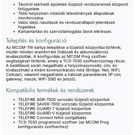
Távolról elérhető épületek tűzjelző rendszereinek központi
felügyelete.
Több helyszínen működő létesítmények állapotának
monitorozása.
Valós idejű riasztások és rendszerállapot-jelentések
fogadása.
Karbantartási és szerviztámogatás távoli eléréssel.
Telepítés és konfiguráció
Az MCOM-7W kártya telepítése a tűzjelző központba történik;
miután minden áramforrást (hálózati és akkumulátoros)
leválasztottak. A konfigurálás az MCOM Prog szoftver
segítségével történik; amely a TCS-7030 szoftvercsomag része.
A beállítások során megadható a helyszínazonosító; cím; és
kiválasztható a kívánt kommunikációs mód (Bridge; Net; WiFi;
Cellular); valamint megadhatók a hálózati paraméterek (IP cím;
gateway; maszk; WiFi SSID és jelszó).
Kompatibilis termékek és rendszerek
TELEFIRE ADR-7000 sorozatú tűzjelző központok
TELEFIRE SAVER-7000 sorozatú tűzjelző központok
TELEFIRE GUARD-7 tűzjelző központok
TELEFIRE GUARD-V tűzjelző központok
TELEFIRE Connect felhő szolgáltatás
TCS-7030 programozó szoftver (az MCOM Prog
konfigurációs szoftverhez)