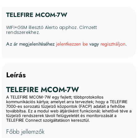
4. Kommunikációs és Konfigurációs Eszközök
TELEFIRE MCOM-7W
5. Karbantartás és beüzemelés
KAPCSOLAT
WIFI+GSM illesztő Alerto apphoz. Címzett
6. Kivezetett termékek
rendszerekhez.
Kosár
Tűzoltó készülékek
Az ár megjelenítéséhez
jelentkezzen be
vagy
regisztráljon
.
Tűzvédelmi kiegészítők
Fiókom
Ellenőrzési karbantartási és javítási szolgáltatások
Leírás
Szoftverek
Magyar
E-book
TELEFIRE MCOM-7W
A TELEFIRE MCOM-7W egy fejlett; többprotokollos
kommunikációs kártya; amelyet arra terveztek; hogy a TELEFIRE
7000-es sorozatú tűzjelző központok (FACP) adatait a felhőbe
továbbítsa. Ez a modul web átjáróként funkcionál; lehetővé téve a
tűzjelző rendszerek távoli felügyeletét és monitorozását a
TELEFIRE Connect szolgáltatáson keresztül.
Főbb jellemzők