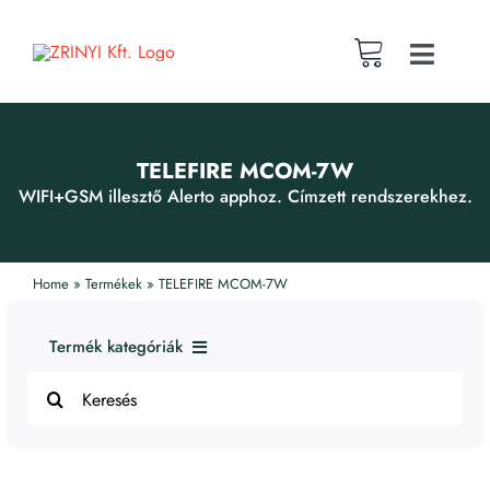
Skip
to
content
Toggle
Naviga
Magunkról
TELEFIRE MCOM-7W
Fókusztevékenységeink
WIFI+GSM illesztő Alerto apphoz. Címzett rendszerekhez.
Publikációk
Home
»
Termékek
»
TELEFIRE MCOM-7W
Webshop
Termék kategóriák
Search
1. Tűzjelző rendszerek
for:
Karrier
2. Füst- és Tűzvédelmi Rendszerek
3. Riasztó eszközök
Lakossági