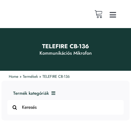
Skip
to
content
Toggle
Naviga
Magunkról
TELEFIRE CB-136
Fókusztevék
Kommunikációs Mikrofon
Publikációk
Home
»
Termékek
»
TELEFIRE CB-136
Webshop
Termék kategóriák
Search
1. Tűzjelző rendszerek
for:
Karrier
2. Füst- és Tűzvédelmi Rendszerek
3. Riasztó eszközök
Lakossági