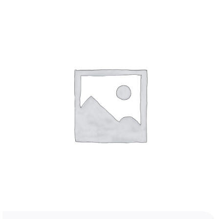
4. Kommunikációs és Konfigurációs Eszközök
5. Karbantartás és beüzemelés
KAPCSOLA
6. Kivezetett termékek
Kosár
Tűzoltó készülékek
Tűzvédelmi kiegészítők
Fiókom
Ellenőrzési karbantartási és javítási szolgáltatások
Szoftverek
Magyar
E-book