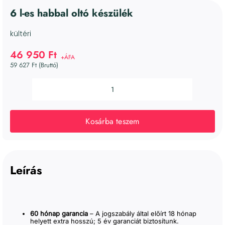
6 l-es habbal oltó készülék
kültéri
46 950 Ft
59 627 Ft (Bruttó)
6
l-
es
Kosárba teszem
habbal
oltó
készülék
mennyiség
Leírás
60 hónap garancia
– A jogszabály által előírt 18 hónap
helyett extra hosszú; 5 év garanciát biztosítunk.