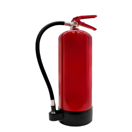
3. Riasztó eszközök
4. Kommunikációs és Konfigurációs Eszközök
KAPCSOLA
5. Karbantartás és beüzemelés
6. Kivezetett termékek
Kosár
Tűzoltó készülékek
Tűzvédelmi kiegészítők
Fiókom
Ellenőrzési karbantartási és javítási szolgáltatások
Magyar
Szoftverek
E-book