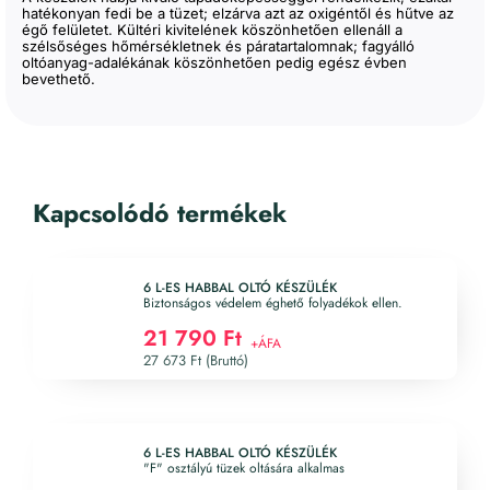
hatékonyan fedi be a tüzet; elzárva azt az oxigéntől és hűtve az
égő felületet. Kültéri kivitelének köszönhetően ellenáll a
szélsőséges hőmérsékletnek és páratartalomnak; fagyálló
oltóanyag-adalékának köszönhetően pedig egész évben
bevethető.
Kapcsolódó termékek
6 L-ES HABBAL OLTÓ KÉSZÜLÉK
Biztonságos védelem éghető folyadékok ellen.
21 790 Ft
27 673 Ft (Bruttó)
6 L-ES HABBAL OLTÓ KÉSZÜLÉK
"F" osztályú tüzek oltására alkalmas