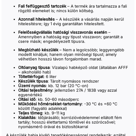
Fali felfüggesztő tartozék
– A termék ára tartalmazza a fali
rögzítő elemeket is; nincs külön költség.
Azonnali hitelesítés
– A készülék a vásárlás napján kerül
hitelesítésre; így 1 évig garantáltan hitelesített.
Felelősségvállalás hatósági visszavonás esetén
–
Amennyiben a hatóság egy típust visszavon; garantált a
csere másik; engedélyezett típusra.
Megbízható készülék
– Nem a legolcsóbb; leggyengébb
modellt kínáljuk; hanem olyan minőségi típust; amely
vélhetően hosszú távon forgalomban marad.
Oltóanyag típusa
: Vízalapú habképző oldat (általában AFFF
– alkoholálló hab)
Töltettérfogat
: 6 liter
Készülék típusa
: Tárolt nyomásos rendszer
Üzemi nyomás
: kb. 12 bar (20 °C-on)
Oltási teljesítmény
: jellemzően 27A / 183B vagy azzal
egyenértékű
Oltási idő
: kb. 50–60 másodperc
Működési hőmérséklet-tartomány
: -30 °C és +60 °C
között (fagyálló adalékkal)
Teljes tömeg
: kb. 9–11 kg
Kialakítás
: Időjárásálló; korrózióvédelemmel ellátott fém
tartály; hosszú élettartamú tömlővel és szórócsővel;
nyomásmérő órával és biztosítókarral
A készülék habja kiváló tapadóképességgel rendelkezik; ezáltal