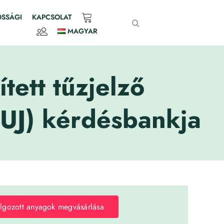
Search
OSSÁGI
KAPCSOLAT
for:
MAGYAR
ett tűzjelző
TUJ) kérdésbankja
lgozott anyagok megvásárlása