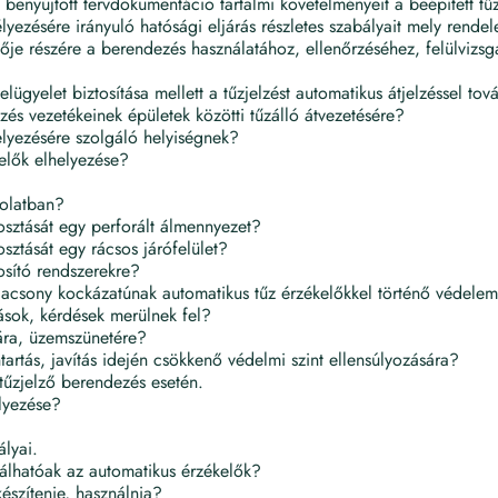
enyújtott tervdokumentáció tartalmi követelményeit a beépített tűzj
ezésére irányuló hatósági eljárás részletes szabályait mely rendel
lője részére a berendezés használatához, ellenőrzéséhez, felülvizs
lügyelet biztosítása mellett a tűzjelzést automatikus átjelzéssel tov
és vezetékeinek épületek közötti tűzálló átvezetésére?
elyezésére szolgáló helyiségnek?
elők elhelyezése?
solatban?
osztását egy perforált álmennyezet?
sztását egy rácsos járófelület?
sító rendszerekre?
 alacsony kockázatúnak automatikus tűz érzékelőkkel történő védel
dások, kérdések merülnek fel?
ára, üzemszünetére?
ntartás, javítás idején csökkenő védelmi szint ellensúlyozására?
tűzjelző berendezés esetén.
lyezése?
ályai.
álhatóak az automatikus érzékelők?
készítenie, használnia?