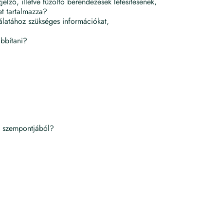
elző, illetve tűzoltó berendezések létesítésének,
et tartalmazza?
gálatához szükséges információkat,
ábbítani?
em szempontjából?