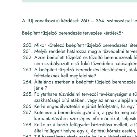
A TUJ vonatkozású kérdések 260 – 354. számozással lett
Beépített tűzjelző berendezés tervezése kérdéskör
Mikor kötelező beépített tűzjelző berendezést létes
Melyik rendelet határozza meg a tűzvédelmi terve
Azon beépített tűzjelző és tűzoltó berendezések lé
nem szabályozott első fokú tűzvédelmi hatóságként
A beépített tűzjelző berendezés létesítésének, áta
feltételeknek kell megfelelnie?
Általános esetben a beépített tűzjelző berendezés 
jár el?
Folytathat-e tűzvédelmi tervezői tevékenységet a 
szakhatósági bírálatában, vagy az annak alapján 
Kell-e engedélyeztetési eljárást lefolytatni, ha eg
Köteles-e a berendezés gyártója, a gyártó meghata
karbantartásához szükséges információkat, teljesít
Kell-e az állandó felügyelet biztosítása mellett, a
által felügyelt helyre egy új építésű kórház esetén
TJB használatbavétele során kell-e a kivitelezőne