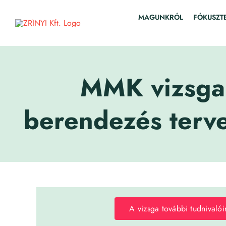
Skip
to
MAGUNKRÓL
FÓKUSZT
content
MMK vizsga 
berendezés terve
A vizsga további tudnivalói