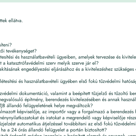
ek ellátva.
íteni?
zői tevékenységet?
tesítési és használatbavételi ügyeiben, amelyek tervezése és kivit
 a katasztrófavédelmi szerv melyik szerve jár el?
lakításának engedélyezési eljárásához és a kivitelezéshez szüksége
létesítési és használatbavételi ügyében első fokú tűzvédelmi hatósá
tűzvédelmi dokumentáció, valamint a beépített tűzjelző és tűzoltó
megvalósuló építmény, berendezés kivitelezésében és annak használa
y TJB állandó felügyeletének helye megváltozik?
lmazott képviselője, az importőr vagy a forgalmazó a berendezés h
ménynyilatkozatokat és iratokat a megrendelő vagy képviselője részé
 tűzjelzést automatikus átjelzéssel továbbítani az első fokú tűzvédel
, ha a 24 órás állandó felügyelet a portán biztosított?
k hitelt érdemlő módon igazolnia a beépített elemek és anyagok, vez