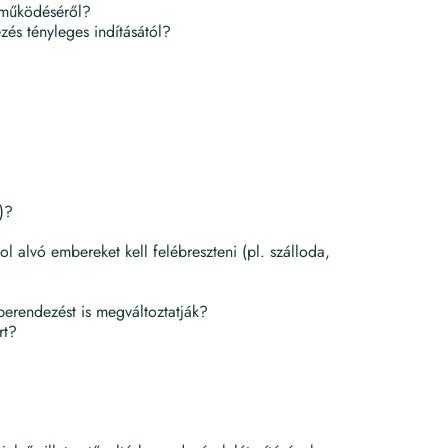
 működéséről?
és tényleges indításától?
)?
 alvó embereket kell felébreszteni (pl. szálloda,
berendezést is megváltoztatják?
rt?