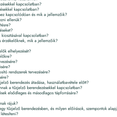
dezésekkel kapcsolatban?
zésekkel kapcsolatban?
khez kapcsolódóan és mik a jellemzőik?
ezni ellenük?
tésre?
zéseket?
k kiosztásával kapcsolatban?
s érzékelőknek, mik a jellemzőik?
elők elhelyezését?
előkre?
rvezésére?
ésére?
sító rendszerek tervezésére?
sére?
jelző berendezés átadása, használatbavétele előtt?
vannak a tűzjelző berendezésekkel kapcsolatban?
ések elsődleges és másodlagos tápforrására?
znak rájuk?
 egy tűzjelző berendezésben, és milyen előírások, szempontok alap
létesíteni?