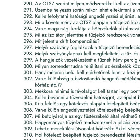
Az OTSZ szerint milyen módszerekkel kell az üze
Üzembe helyezés során mikor lehet eltekinteni a 
Kell-e lefolytatni hatósági engedélyezési eljárást
Mi a követelmény az OTSZ alapján a tűzjelző kö
Van-e magassági korlátja a hőérzékelők alkalmaz
Mi az izolátor jelentése a tűzjelző rendszerek vo
Mit jelent a drift kompenzálás?
Melyik szabvány foglalkozik a tűzjelző berendezé
Melyik szabványlapnak kell megfeleltetni a tűz- é
A hangjelzők vezetékezését a tűznek hány percig el
Milyen sorrendet tudna felállítani az érzékelők köz
Hány méteren belül kell elérhetőnek lenni a kézi
Van-e különbség a biztosítandó hangerő mértékénél
kórház stb.)?
Mekkora minimális távolságot kell tartani egy pont
Kell-e bevonni a tűzvédelmi hatóságot, az épület 
Ki a felelős egy kötelezés alapján letelepített be
Van-e külön engedélyeztetési kötelezettség beépíte
Mi befolyásolja az egy füstérzékelő által védhető
Hagyományos tűzjelző rendszereknél a jelzési zóná
Lehet-e menekülési útvonalat hőérzékelőkkel véde
Hol kötelező beépített tűzjelző berendezést létesít