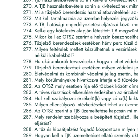
A TJB használatbavétele során a kivitelezőnek mikr
Mi a tűzjelző berendezés használatbavételénél az e
Mit kell tartalmaznia az üzembe helyezési jegyző
A TBJ hatósági engedélyeztetési eljárásai közül me
Kell-e egy kötelezés alapján létesített TJB megszü
Mikor kell az OTSZ szerint a helyszín beazonosít
Tűzjelző berendezések esetében hány perc tűzálló
Milyen feltételek mellett készülhetnek a vezérlése
nélküli kábelekből?
Hurokáramkörök tervezésekor hogyan lehet védeke
Tűzjelző berendezések esetében milyen védelmi j
Életvédelmi és kombinált védelmi jelleg esetén, ha
Mely körülményekre hivatkozva írhatja elő tűzvéde
Az OTSZ mely esetben írja elő többek között cím
A téves riasztások elkerülése érdekében az érzékel
Hol kell szabályozni érzékelő(k) vagy zóna(k) kiikt
Milyen ellensúlyozó intézkedéseket tehet az üzemel
Az OTSZ szerint a TJB üzemeltetése kapcsán mi mi
Mely rendelet szabályozza a beépített tűzjelző, i
eljárást?
A tűz és hibaátjelzést fogadó központban milyen ny
Hogyan kell a TJK üzemeltetését ellátó személy ok