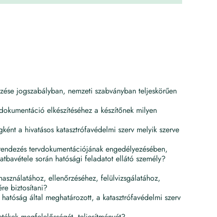
elezése jogszabályban, nemzeti szabványban teljeskörűen
s dokumentáció elkészítéséhez a készítőnek milyen
gként a hivatásos katasztrófavédelmi szerv melyik szerve
 berendezés tervdokumentációjának engedélyezésében,
tbavétele során hatósági feladatot ellátó személy?
asználatához, ellenőrzéséhez, felülvizsgálatához,
re biztosítani?
mi hatóság által meghatározott, a katasztrófavédelmi szerv
etékek megfelelősségét, teljesítményét?