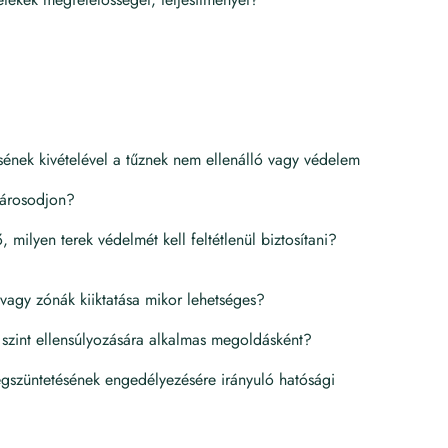
lésének kivételével a tűznek nem ellenálló vagy védelem
károsodjon?
 milyen terek védelmét kell feltétlenül biztosítani?
 vagy zónák kiiktatása mikor lehetséges?
i szint ellensúlyozására alkalmas megoldásként?
megszüntetésének engedélyezésére irányuló hatósági