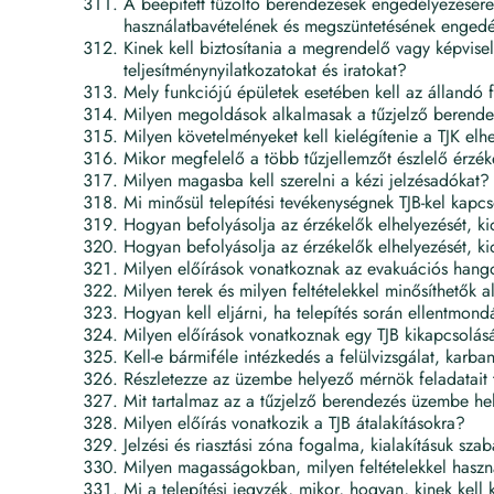
A beépített tűzoltó berendezések engedélyezésére b
használatbavételének és megszüntetésének engedély
Kinek kell biztosítania a megrendelő vagy képvise
teljesítménynyilatkozatokat és iratokat?
Mely funkciójú épületek esetében kell az állandó fe
Milyen megoldások alkalmasak a tűzjelző berendez
Milyen követelményeket kell kielégítenie a TJK elh
Mikor megfelelő a több tűzjellemzőt észlelő érzék
Milyen magasba kell szerelni a kézi jelzésadókat?
Mi minősül telepítési tevékenységnek TJB-kel kapc
Hogyan befolyásolja az érzékelők elhelyezését, ki
Hogyan befolyásolja az érzékelők elhelyezését, kio
Milyen előírások vonatkoznak az evakuációs hango
Milyen terek és milyen feltételekkel minősíthetők
Hogyan kell eljárni, ha telepítés során ellentmon
Milyen előírások vonatkoznak egy TJB kikapcsolás
Kell-e bármiféle intézkedés a felülvizsgálat, karba
Részletezze az üzembe helyező mérnök feladatait 
Mit tartalmaz az a tűzjelző berendezés üzembe he
Milyen előírás vonatkozik a TJB átalakításokra?
Jelzési és riasztási zóna fogalma, kialakításuk szab
Milyen magasságokban, milyen feltételekkel haszn
Mi a telepítési jegyzék, mikor, hogyan, kinek kell 