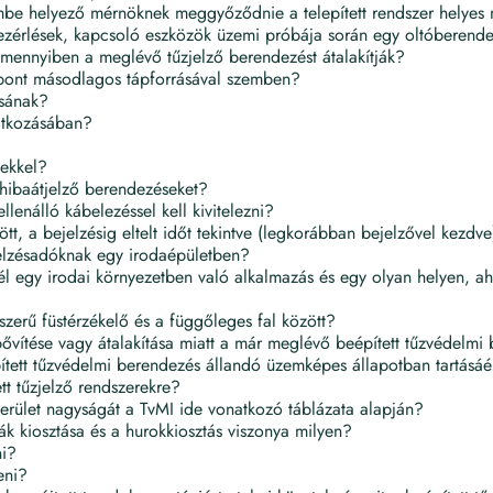
mbe helyező mérnöknek meggyőződnie a telepített rendszer helyes
vezérlések, kapcsoló eszközök üzemi próbája során egy oltóberendez
, amennyiben a meglévő tűzjelző berendezést átalakítják?
zpont másodlagos tápforrásával szemben?
ásának?
natkozásában?
sekkel?
s hibaátjelző berendezéseket?
lenálló kábelezéssel kell kivitelezni?
ött, a bejelzésig eltelt időt tekintve (legkorábban bejelzővel kezdve
 jelzésadóknak egy irodaépületben?
 egy irodai környezetben való alkalmazás és egy olyan helyen, ahol
szerű füstérzékelő és a függőleges fal között?
bővítése vagy átalakítása miatt a már meglévő beépített tűzvédelmi 
épített tűzvédelmi berendezés állandó üzemképes állapotban tartásáé
tt tűzjelző rendszerekre?
 terület nagyságát a TvMI ide vonatkozó táblázata alapján?
k kiosztása és a hurokkiosztás viszonya milyen?
ni?
eni?