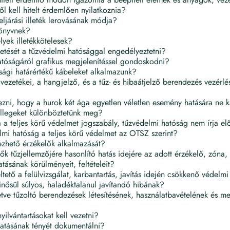
ől kell hitelt érdemlően nyilatkoznia?
ljárási illeték lerovásának módja?
könyvnek?
lyek illetékkötelesek?
ntetését a tűzvédelmi hatósággal engedélyeztetni?
hatóságáról grafikus megjelenítéssel gondoskodni?
sági határértékű kábeleket alkalmazunk?
k vezetékei, a hangjelző, és a tűz- és hibaátjelző berendezés vezér
zni, hogy a hurok két ága egyetlen véletlen esemény hatására ne 
ellegeket különböztetünk meg?
 a teljes körű védelmet jogszabály, tűzvédelmi hatóság nem írja elő,
lmi hatóság a teljes körű védelmet az OTSZ szerint?
ezhető érzékelők alkalmazását?
ők tűzjellemzőjére hasonlító hatás idejére az adott érzékelő, zóna,
atásának körülményeit, feltételeit?
tető a felülvizsgálat, karbantartás, javítás idején csökkenő védelm
nősül súlyos, haladéktalanul javítandó hibának?
lletve tűzoltó berendezések létesítésének, használatbavételének és 
ilvántartásokat kell vezetni?
tatásának tényét dokumentálni?