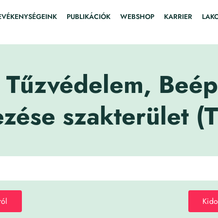
EVÉKENYSÉGEINK
PUBLIKÁCIÓK
WEBSHOP
KARRIER
LAK
Tűzvédelem, Beépít
zése szakterület (
ról
Kido