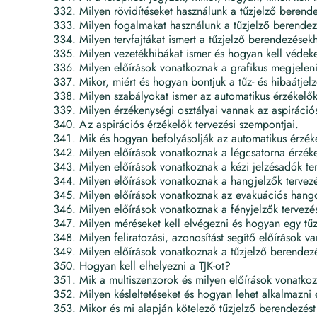
Milyen rövidítéseket használunk a tűzjelző beren
Milyen fogalmakat használunk a tűzjelző berende
Milyen tervfajtákat ismert a tűzjelző berendezése
Milyen vezetékhibákat ismer és hogyan kell védek
Milyen előírások vonatkoznak a grafikus megjelení
Mikor, miért és hogyan bontjuk a tűz- és hibaátjel
Milyen szabályokat ismer az automatikus érzékelő
Milyen érzékenységi osztályai vannak az aspiráció
Az aspirációs érzékelők tervezési szempontjai.
Mik és hogyan befolyásolják az automatikus érzék
Milyen előírások vonatkoznak a légcsatorna érzék
Milyen előírások vonatkoznak a kézi jelzésadók te
Milyen előírások vonatkoznak a hangjelzők tervez
Milyen előírások vonatkoznak az evakuációs hango
Milyen előírások vonatkoznak a fényjelzők tervezé
Milyen méréseket kell elvégezni és hogyan egy tűz
Milyen feliratozási, azonosítást segítő előírások 
Milyen előírások vonatkoznak a tűzjelző berendez
Hogyan kell elhelyezni a TJK-ot?
Mik a multiszenzorok és milyen előírások vonatko
Milyen késleltetéseket és hogyan lehet alkalmazni
Mikor és mi alapján kötelező tűzjelző berendezést 