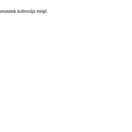
yamataink kulisszája mögé.