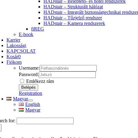
HADstair – Beléptető- és hotel rendszerek
HADstair – Strukturált hálózat
HADstair – Integrált biztonságtechnikai rendsze
HADstair – Tűzjelző rendszer
HADstair – Kamera rendszerek
fiREG
E-book
Karrier
Lakossági
KAPCSOLAT
Kosár
0
Fiókom
Username:
Password:
Emlékezz rám
Registration
Magyar
English
Magyar
arch for: