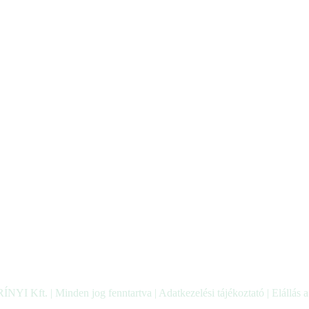
ÍNYI Kft. | Minden jog fenntartva |
Adatkezelési tájékoztató
|
Elállás 