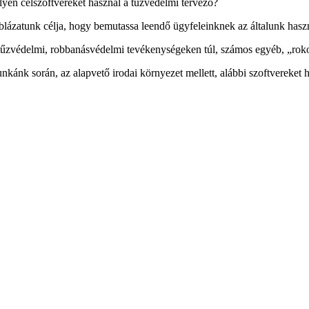
lyen célszoftvereket használ a tűzvédelmi tervező?
blázatunk célja, hogy bemutassa leendő ügyfeleinknek az általunk hasz
tűzvédelmi, robbanásvédelmi tevékenységeken túl, számos egyéb, „rokon
nkánk során, az alapvető irodai környezet mellett, alábbi szoftvereket 