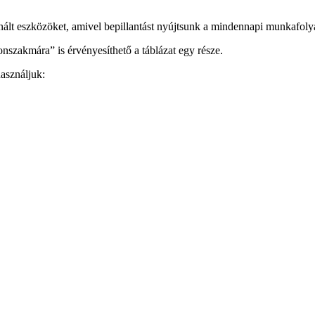
nált eszközöket, amivel bepillantást nyújtsunk a mindennapi munkafol
szakmára” is érvényesíthető a táblázat egy része.
használjuk: