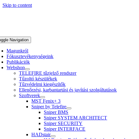
Skip to content
oggle Navigation
Magunkról
Fókusztevékenységeink
Publikációk
Webshop
TELEFIRE tűzjelző rendszer
Tűzoltó készülékek
Tűzvédelmi kiegészítők
Ellenőrzési, karbantartási és javítási szolgáltatások
Szoftverek
MST Fenix+ 3
Sniper by Telefire
Sniper BMS
Sniper SYSTEM ARCHITECT
Sniper SECURITY
Sniper INTERFACE
HADstair